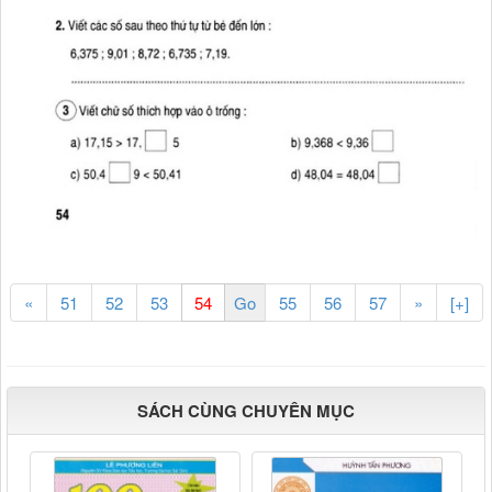
«
51
52
53
55
56
57
»
[+]
SÁCH CÙNG CHUYÊN MỤC