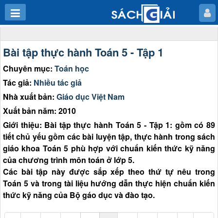
Bài tập thực hành Toán 5 - Tập 1
Chuyên mục:
Toán học
Tác giả:
Nhiều tác giả
Nhà xuất bản:
Giáo dục Việt Nam
Xuất bản năm: 2010
Giới thiệu: Bài tập thực hành Toán 5 - Tập 1: gồm có 89
tiết chủ yếu gồm các bài luyện tập, thực hành trong sách
giáo khoa Toán 5 phù hợp với chuẩn kiến thức kỹ năng
của chương trình môn toán ở lớp 5.
Các bài tập này được sắp xếp theo thứ tự nêu trong
Toán 5 và trong tài liệu hướng dẫn thực hiện chuẩn kiến
thức kỹ năng của Bộ gáo dục và đào tạo.