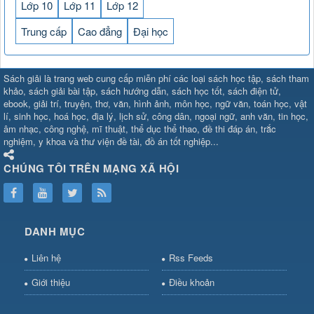
Lớp 10
Lớp 11
Lớp 12
Trung cấp
Cao đẳng
Đại học
SHBET
⇔
78win
⇔
789BET
⇔
Sách giải là trang web cung cấp miễn phí các loại sách học tập, sách tham
https://789betcom0.com/
⇔
https://hi88.baby/
⇔
https://fun88.social/
⇔
khảo, sách giải bài tập, sách hướng dẫn, sách học tốt, sách điện tử,
ebook, giải trí, truyện, thơ, văn, hình ảnh, môn học, ngữ văn, toán học, vật
cái OPEN88
⇔
CM88
⇔
u888
⇔
nổ
lí, sinh học, hoá học, địa lý, lịch sử, công dân, ngoại ngữ, anh văn, tin học,
hũ
⇔
https://gameb52a.club/
⇔
https://taixiuonl.com/
⇔
https://new8
âm nhạc, công nghệ, mĩ thuật, thể dục thể thao, đề thi đáp án, trắc
bài
⇔
bóng đá trực tiếp
⇔
fly88
nghiệm, y khoa và thư viện đề tài, đồ án tốt nghiệp...
select
⇔
https://xocdiaonline.ae
⇔
https://cm88.dad/
⇔
789bet
⇔
ht
hũ
⇔
F168
⇔
https://f168.tech/
⇔
cm88
⇔
https://hitclub88.studio/
CHÚNG TÔI TRÊN MẠNG XÃ HỘI
bet.com/
⇔
https://shbetz.net/
⇔
789WIN
⇔
BJ88
⇔
12bet
⇔
https
nha
cai
⇔
U888
⇔
https://b52club.pizza
⇔
https://frasimondo.com
⇔
ht
https://hitclubvn.ch/
⇔
91 club
⇔
55 club
⇔
8xbet
⇔
Tài xỉu
DANH MỤC
online
⇔
98win
⇔
https://hitclub.horse/
⇔
https://b52.clothing/
⇔
htt
nhà cái
⇔
hitclub
⇔
tài xỉu
⇔
iWin
⇔
Trang cá độ bóng đá
⇔
Kèo
Liên hệ
Rss Feeds
nhà
cái
⇔
https://xx88.vin/
⇔
bong88
⇔
nohu90
⇔
MM88
⇔
https://tt88
Giới thiệu
Điều khoản
hũ
⇔
Tai
Xiu
⇔
https://fly88.deal/
⇔
https://99okvip.digital/
⇔
https://98win21.l