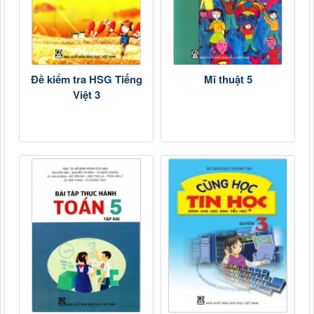
Đề kiểm tra HSG Tiếng
Mĩ thuật 5
Việt 3