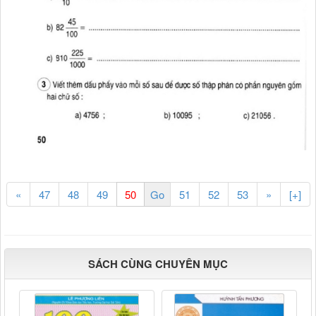
«
47
48
49
51
52
53
»
[+]
SÁCH CÙNG CHUYÊN MỤC