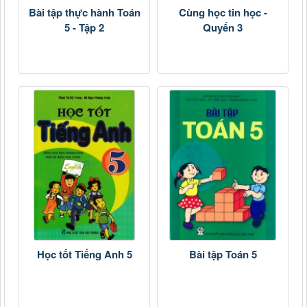
Bài tập thực hành Toán
Cùng học tin học -
5 - Tập 2
Quyển 3
Học tốt Tiếng Anh 5
Bài tập Toán 5