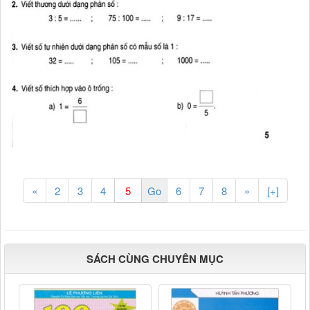
«
2
3
4
6
7
8
»
[+]
SÁCH CÙNG CHUYÊN MỤC