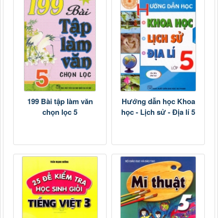
199 Bài tập làm văn
Hướng dẫn học Khoa
chọn lọc 5
học - Lịch sử - Địa lí 5