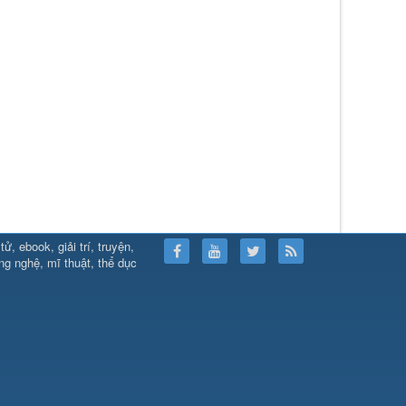
, ebook, giải trí, truyện,
ps://789club24.com/
⇔
https://bomwin.tech/
⇔
https://789club24.com/
ông nghệ, mĩ thuật, thể dục
8ok.com/
⇔
https://rr88co.net/
⇔
https://78wincom.net/
⇔
https://78
//jun88ld.com/
⇔
https://new88.webcam/
⇔
nổ
ttps://8xbet8.design
⇔
NEW88
⇔
https://fly88h.com/
⇔
https://789c
in678
⇔
https://ggwin.day
⇔
https://78wind.store/
⇔
sunwin
⇔
sunw
ech/
⇔
bj66
⇔
https://rr88.fan/
⇔
sun88
⇔
https://o8.network/
⇔
http