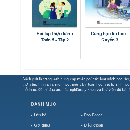
Bài tập thực hành
Cùng học tin học -
Toán 5 - Tập 2
Quyển 3
SHBET
⇔
789BET
⇔
Sách giải là trang web cung cấp miễn phí các loại sách học tập, 
https://789betcom0.com/
⇔
https://hi88.baby/
⇔
https://fun
thơ, văn, hình ảnh, môn học, ngữ văn, toán học, vật lí, sinh học
thể thao, đề thi đáp án, trắc nghiệm, y khoa và thư viện đề tài, đ
cái OPEN88
⇔
CM88
⇔
u888
⇔
nổ
hũ
⇔
https://gameb52a.club/
⇔
https://new88.biz/
⇔
http
bài
⇔
bóng đá trực tiếp
⇔
fly88 select
⇔
https://xocdiaon
DANH MỤC
hũ
⇔
F168
⇔
https://f168.tech/
⇔
cm88
⇔
https://hitclu
bet.com/
⇔
https://shbetz.net/
⇔
789WIN
⇔
BJ88
⇔
12b
Liên hệ
Rss Feeds
nha
Giới thiệu
Điều khoản
cai
⇔
U888
⇔
https://b52club.pizza
⇔
https://frasimond