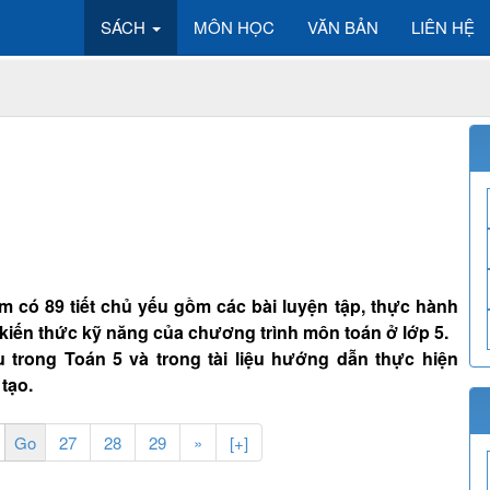
SÁCH
MÔN HỌC
VĂN BẢN
LIÊN HỆ
ồm có 89 tiết chủ yếu gồm các bài luyện tập, thực hành
kiến thức kỹ năng của chương trình môn toán ở lớp 5.
 trong Toán 5 và trong tài liệu hướng dẫn thực hiện
tạo.
27
28
29
»
[+]