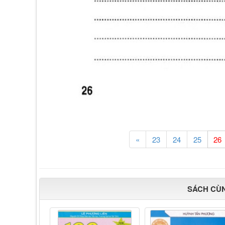
«
23
24
25
SÁCH CÙ