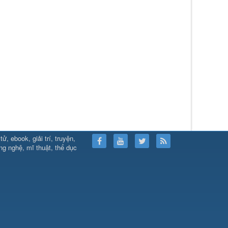
, ebook, giải trí, truyện,
ps://789club24.com/
⇔
https://bomwin.tech/
⇔
https://789club24.com/
ông nghệ, mĩ thuật, thể dục
o/
⇔
kjc
⇔
https://new88ok.com/
⇔
https://rr88co.net/
⇔
https://78w
//jun88ld.com/
⇔
https://new88.webcam/
⇔
nổ
ttps://8xbet8.design
⇔
NEW88
⇔
https://fly88h.com/
⇔
https://789c
in678
⇔
https://ggwin.day
⇔
https://78wind.store/
⇔
sunwin
⇔
sunw
ech/
⇔
bj66
⇔
https://rr88.fan/
⇔
sun88
⇔
https://o8.network/
⇔
http