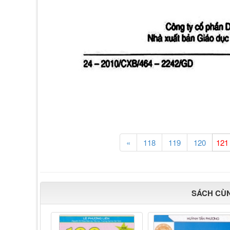
«
118
119
120
SÁCH CÙ