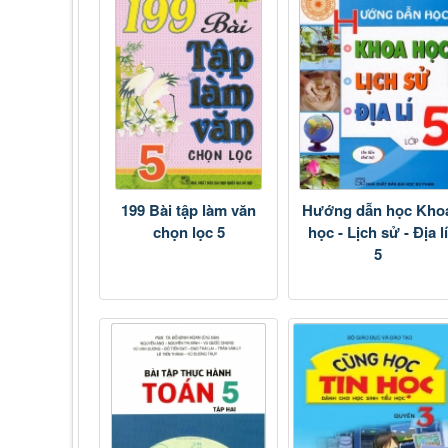
199 Bài tập làm văn
Hướng dẫn học Kho
chọn lọc 5
học - Lịch sử - Địa lí
5