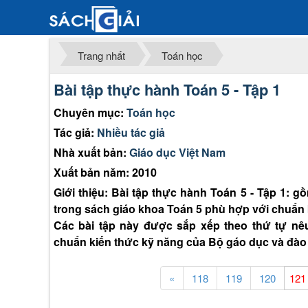
Trang nhất
Toán học
Bài tập thực hành Toán 5 - Tập 1
Chuyên mục:
Toán học
Tác giả:
Nhiều tác giả
Nhà xuất bản:
Giáo dục Việt Nam
Xuất bản năm: 2010
Giới thiệu: Bài tập thực hành Toán 5 - Tập 1: g
trong sách giáo khoa Toán 5 phù hợp với chuẩn 
Các bài tập này được sắp xếp theo thứ tự nêu
chuẩn kiến thức kỹ năng của Bộ gáo dục và đào 
«
118
119
120