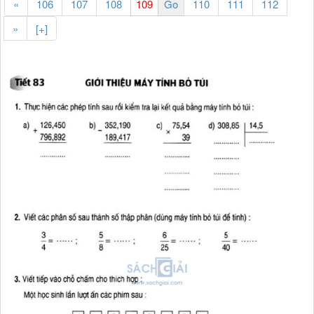
«
106
107
108
110
111
112
»
[+]