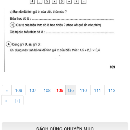
«
106
107
108
110
111
112
»
[+]
SÁCH CÙNG CHUYÊN MỤC