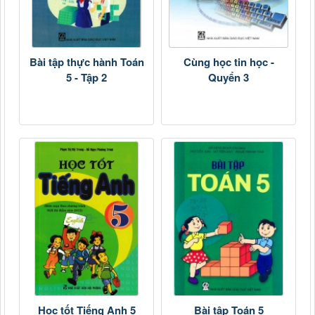
Bài tập thực hành Toán
Cùng học tin học -
5 - Tập 2
Quyển 3
Học tốt Tiếng Anh 5
Bài tập Toán 5