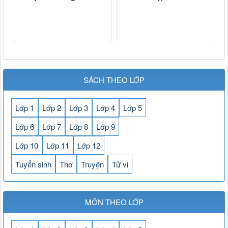
SÁCH THEO LỚP
Lớp 1
Lớp 2
Lớp 3
Lớp 4
Lớp 5
Lớp 6
Lớp 7
Lớp 8
Lớp 9
Lớp 10
Lớp 11
Lớp 12
Tuyển sinh
Thơ
Truyện
Tử vi
MÔN THEO LỚP