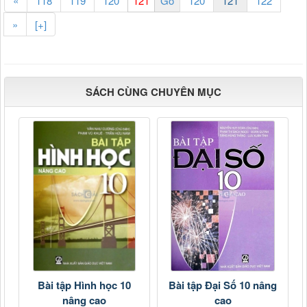
«
118
119
120
120
121
122
»
[+]
SÁCH CÙNG CHUYÊN MỤC
Bài tập Hình học 10
Bài tập Đại Số 10 nâng
nâng cao
cao