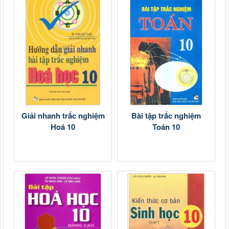
Giải nhanh trắc nghiệm
Bài tập trắc nghiệm
Hoá 10
Toán 10