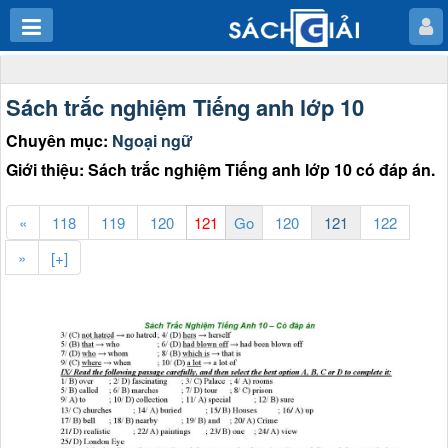
Sách trắc nghiệm Tiếng anh lớp 10
Chuyên mục:
Ngoại ngữ
Giới thiệu: Sách trắc nghiệm Tiếng anh lớp 10 có đáp án.
«
118
119
120
120
121
122
»
[+]