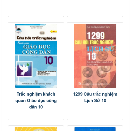
Trắc nghiệm khách
1299 Câu trắc nghiệm
quan Giáo dục công
Lịch Sử 10
dân 10