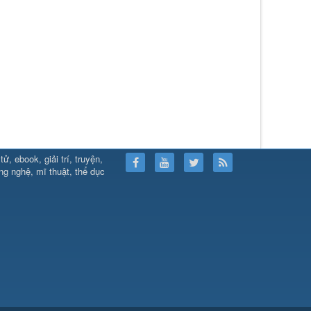
, ebook, giải trí, truyện,
ps://789club24.com/
⇔
https://bomwin.tech/
⇔
https://789club24.com/
ông nghệ, mĩ thuật, thể dục
o/
⇔
kjc
⇔
https://new88ok.com/
⇔
https://rr88co.net/
⇔
https://78w
//jun88ld.com/
⇔
https://new88.webcam/
⇔
nổ
ttps://8xbet8.design
⇔
NEW88
⇔
https://fly88h.com/
⇔
https://789c
in678
⇔
https://ggwin.day
⇔
https://78wind.store/
⇔
sunwin
⇔
sunw
ech/
⇔
bj66
⇔
https://rr88.fan/
⇔
sun88
⇔
https://o8.network/
⇔
http
s://bancadoithuong.forum/
⇔
https://58win1.info/
⇔
i9bet
⇔
https://pg