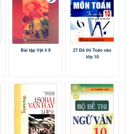
Bài tập Vật lí 9
27 Đề thi Toán vào
g
lớp 10