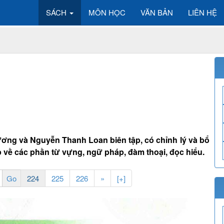
SÁCH
MÔN HỌC
VĂN BẢN
LIÊN HỆ
Hương và Nguyễn Thanh Loan biên tập, có chỉnh lý và bổ
p về các phần từ vựng, ngữ pháp, đàm thoại, đọc hiểu.
224
225
226
»
[+]