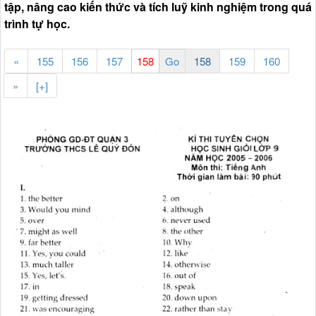
tập, nâng cao kiến thức và tích luỹ kinh nghiệm trong quá
trình tự học.
«
155
156
157
158
159
160
»
[+]