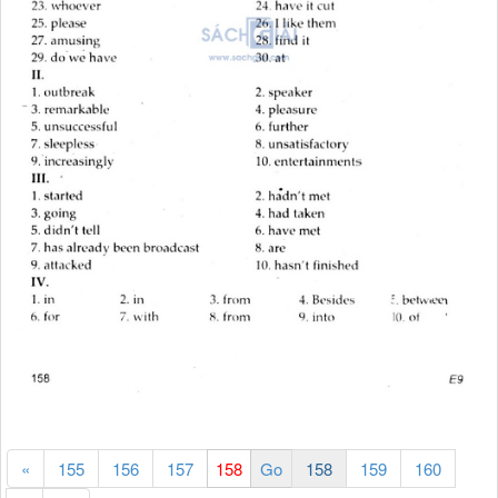
«
155
156
157
158
159
160