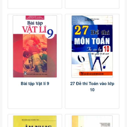
Bài tập Vật lí 9
27 Đề thi Toán vào lớp
10