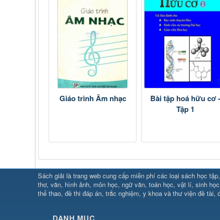
Giáo trình Âm nhạc
Bài tập hoá hữu cơ 
Tập 1
SHBET
⇔
78win
⇔
789BET
⇔
Sách giải là trang web cung cấp miễn phí các loại sách học tập, 
https://789betcom0.com/
⇔
https://hi88.baby/
⇔
https://fun
thơ, văn, hình ảnh, môn học, ngữ văn, toán học, vật lí, sinh học
thể thao, đề thi đáp án, trắc nghiệm, y khoa và thư viện đề tài, đ
cái OPEN88
⇔
CM88
⇔
u888
⇔
nổ
hũ
⇔
https://gameb52a.club/
⇔
https://taixiuonl.com/
⇔
h
bài
⇔
bóng đá trực tiếp
⇔
fly88 select
⇔
https://xocdiaon
DANH MỤC