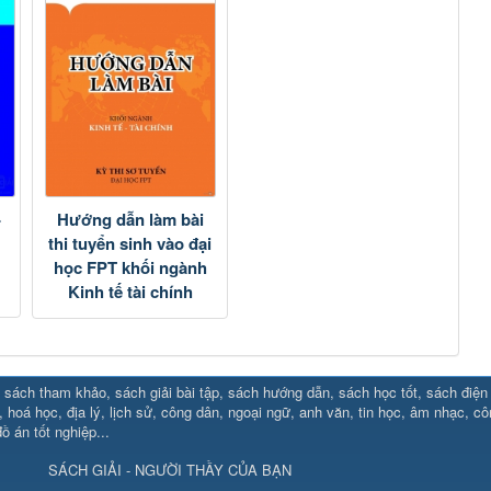
-
Hướng dẫn làm bài
thi tuyển sinh vào đại
học FPT khối ngành
Kinh tế tài chính
sách tham khảo, sách giải bài tập, sách hướng dẫn, sách học tốt, sách điện tử
88.social/
⇔ https://uk88.rocks
⇔
RR88
⇔
https://hello8880.net/
⇔
htt
, hoá học, địa lý, lịch sử, công dân, ngoại ngữ, anh văn, tin học, âm nhạc, c
ồ án tốt nghiệp...
ttps://new88.biz/
⇔
https://new88.market/
⇔
xx88
⇔
https://cm88.bi
SÁCH GIẢI - NGƯỜI THẦY CỦA BẠN
line.ae
⇔
https://cm88.dad/
⇔
789bet
⇔
https://b52win.fun/
⇔
https: