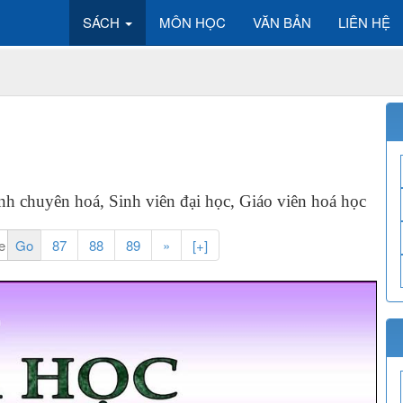
SÁCH
MÔN HỌC
VĂN BẢN
LIÊN HỆ
inh chuyên hoá, Sinh viên đại học, Giáo viên hoá học
87
88
89
»
[+]