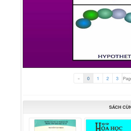
«
0
1
2
3
SÁCH CÙ