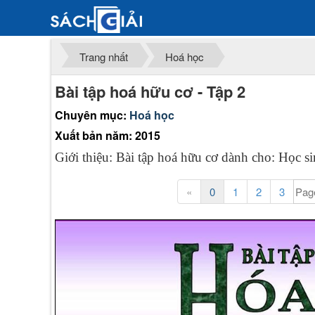
Trang nhất
Hoá học
Bài tập hoá hữu cơ - Tập 2
Chuyên mục:
Hoá học
Xuất bản năm: 2015
Giới thiệu: Bài tập hoá hữu cơ dành cho: Học s
«
0
1
2
3