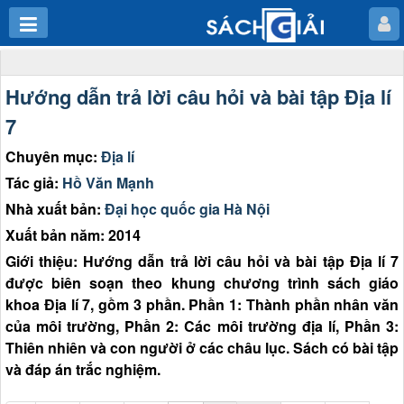
Hướng dẫn trả lời câu hỏi và bài tập Địa lí
7
Chuyên mục:
Địa lí
Tác giả:
Hồ Văn Mạnh
Nhà xuất bản:
Đại học quốc gia Hà Nội
Xuất bản năm: 2014
Giới thiệu: Hướng dẫn trả lời câu hỏi và bài tập Địa lí 7
được biên soạn theo khung chương trình sách giáo
khoa Địa lí 7, gồm 3 phần. Phần 1: Thành phần nhân văn
của môi trường, Phần 2: Các môi trường địa lí, Phần 3:
Thiên nhiên và con người ở các châu lục. Sách có bài tập
và đáp án trắc nghiệm.