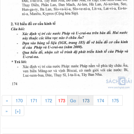
«
170
171
172
173
174
175
»
[+]