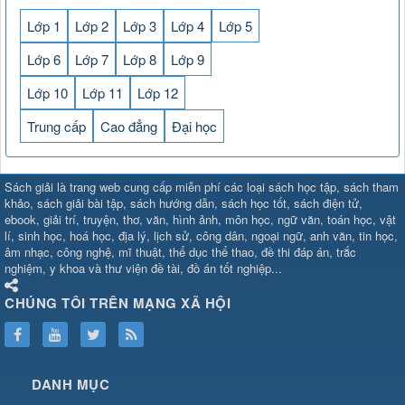
Lớp 1
Lớp 2
Lớp 3
Lớp 4
Lớp 5
Lớp 6
Lớp 7
Lớp 8
Lớp 9
Lớp 10
Lớp 11
Lớp 12
Trung cấp
Cao đẳng
Đại học
SHBET
⇔
789BET
⇔
Sách giải là trang web cung cấp miễn phí các loại sách học tập, sách tham
https://789betcom0.com/
⇔
https://hi88.baby/
⇔
https://fun88.social/
⇔
khảo, sách giải bài tập, sách hướng dẫn, sách học tốt, sách điện tử,
ebook, giải trí, truyện, thơ, văn, hình ảnh, môn học, ngữ văn, toán học, vật
cái OPEN88
⇔
CM88
⇔
u888
⇔
nổ
lí, sinh học, hoá học, địa lý, lịch sử, công dân, ngoại ngữ, anh văn, tin học,
hũ
⇔
https://gameb52a.club/
⇔
https://new88.biz/
⇔
https://new88.
âm nhạc, công nghệ, mĩ thuật, thể dục thể thao, đề thi đáp án, trắc
bài
⇔
bóng đá trực tiếp
⇔
fly88
nghiệm, y khoa và thư viện đề tài, đồ án tốt nghiệp...
select
⇔
https://xocdiaonline.ae
⇔
https://cm88.dad/
⇔
789bet
⇔
ht
hũ
⇔
F168
⇔
https://f168.tech/
⇔
cm88
⇔
https://hitclub88.studio/
CHÚNG TÔI TRÊN MẠNG XÃ HỘI
bet.com/
⇔
https://shbetz.net/
⇔
789WIN
⇔
BJ88
⇔
12bet
⇔
https
nha
cai
⇔
U888
⇔
https://b52club.pizza
⇔
https://frasimondo.com
⇔
ht
https://hitclubvn.ch/
⇔
91 club
⇔
55 club
⇔
8xbet
⇔
Tài xỉu
DANH MỤC
online
⇔
98win
⇔
https://hitclub.horse/
⇔
https://b52.clothing/
⇔
htt