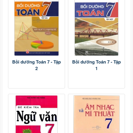
Bồi dưỡng Toán 7 - Tập
Bồi dưỡng Toán 7 - Tập
2
1