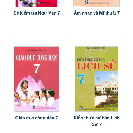
Đề kiểm tra Ngữ Văn 7
Âm nhạc và Mĩ thuật 7
Giáo dục công dân 7
Kiến thức cơ bản Lịch
Sử 7