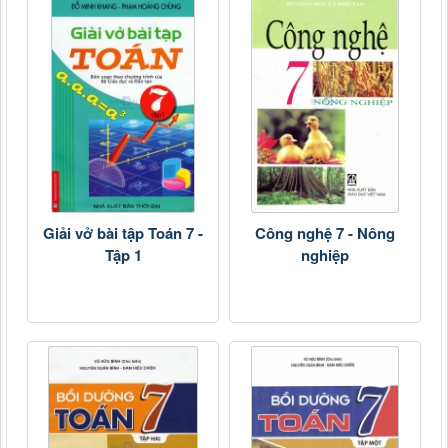
Giải vở bài tập Toán 7 -
Công nghệ 7 - Nông
Tập 1
nghiệp