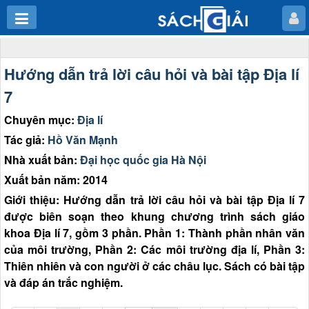
Hướng dẫn trả lời câu hỏi và bài tập Địa lí
7
Chuyên mục:
Địa lí
Tác giả:
Hồ Văn Mạnh
Nhà xuất bản:
Đại học quốc gia Hà Nội
Xuất bản năm: 2014
Giới thiệu: Hướng dẫn trả lời câu hỏi và bài tập Địa lí 7
được biên soạn theo khung chương trình sách giáo
khoa Địa lí 7, gồm 3 phần. Phần 1: Thành phần nhân văn
của môi trường, Phần 2: Các môi trường địa lí, Phần 3:
Thiên nhiên và con người ở các châu lục. Sách có bài tập
và đáp án trắc nghiệm.