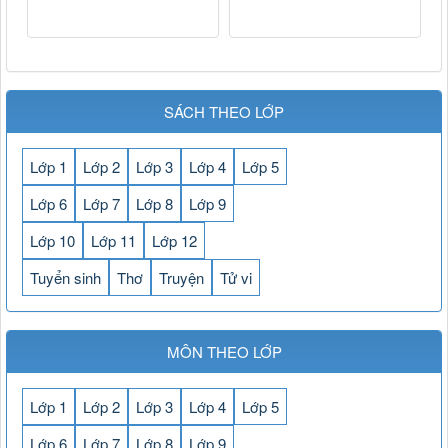
SÁCH THEO LỚP
Lớp 1
Lớp 2
Lớp 3
Lớp 4
Lớp 5
Lớp 6
Lớp 7
Lớp 8
Lớp 9
Lớp 10
Lớp 11
Lớp 12
Tuyển sinh
Thơ
Truyện
Tử vi
MÔN THEO LỚP
Lớp 1
Lớp 2
Lớp 3
Lớp 4
Lớp 5
Lớp 6
Lớp 7
Lớp 8
Lớp 9