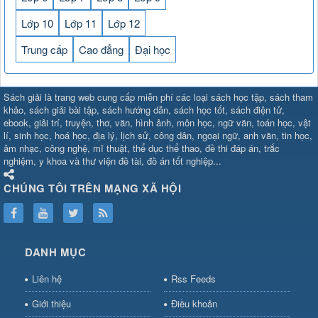
Lớp 10
Lớp 11
Lớp 12
Trung cấp
Cao đẳng
Đại học
SHBET
⇔
789BET
⇔
Sách giải là trang web cung cấp miễn phí các loại sách học tập, sách tham
https://789betcom0.com/
⇔
https://hi88.baby/
⇔
https://fun88.social/
⇔
khảo, sách giải bài tập, sách hướng dẫn, sách học tốt, sách điện tử,
ebook, giải trí, truyện, thơ, văn, hình ảnh, môn học, ngữ văn, toán học, vật
cái OPEN88
⇔
CM88
⇔
u888
⇔
nổ
lí, sinh học, hoá học, địa lý, lịch sử, công dân, ngoại ngữ, anh văn, tin học,
hũ
⇔
https://gameb52a.club/
⇔
https://new88.biz/
⇔
https://new88.
âm nhạc, công nghệ, mĩ thuật, thể dục thể thao, đề thi đáp án, trắc
bài
⇔
bóng đá trực tiếp
⇔
fly88
nghiệm, y khoa và thư viện đề tài, đồ án tốt nghiệp...
select
⇔
https://xocdiaonline.ae
⇔
https://cm88.dad/
⇔
789bet
⇔
ht
hũ
⇔
F168
⇔
https://f168.tech/
⇔
cm88
⇔
https://hitclub88.studio/
CHÚNG TÔI TRÊN MẠNG XÃ HỘI
bet.com/
⇔
https://shbetz.net/
⇔
789WIN
⇔
BJ88
⇔
12bet
⇔
https
nha
cai
⇔
U888
⇔
https://b52club.pizza
⇔
https://frasimondo.com
⇔
ht
https://hitclubvn.ch/
⇔
91 club
⇔
55 club
⇔
8xbet
⇔
Tài xỉu
DANH MỤC
online
⇔
98win
⇔
https://hitclub.horse/
⇔
https://b52.clothing/
⇔
htt
nhà cái
⇔
hitclub
⇔
tài xỉu
⇔
iWin
⇔
Trang cá độ bóng đá
⇔
Kèo
Liên hệ
Rss Feeds
nhà
cái
⇔
https://xx88.vin/
⇔
bong88
⇔
nohu90
⇔
MM88
⇔
https://tt88
Giới thiệu
Điều khoản
hũ
⇔
https://fly88.deal/
⇔
https://sc88.locker/
⇔
https://keonhacai.d